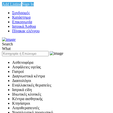
Add Listing
Sign In
Συνδρομές
Κατάστημα
Επικοινωνία
Ιατρικά Άρθρα
Πίνακας ελέγχου
Search
What
Ασθενοφόρα
Ασφάλειες υγείας
Γιατροί
Διαγνωστικά κέντρα
Διαιτολόγοι
Εναλλακτικές θεραπείες
Ιατρικά είδη
Ιδιωτικές κλινικές
Κέντρα αισθητικής
Κτηνίατροι
Λογοθεραπευτές
Νοσηλευτικό προσωπικό