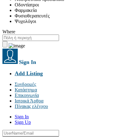
Οδοντίατροι
Φαρμακεία
Φυσιοθεραπευτές
Ψυχολόγοι
Where
Sign In
Add Listing
Συνδρομές
Κατάστημα
Επικοινωνία
Ιατρικά Άρθρα
Πίνακας ελέγχου
Sign In
Sign Up