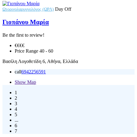
Day Off
Ωτορινολαρυγγολόγος (ΩΡΛ)
Γιοπάνου Μαρία
Be the first to review!
€€
€€
Price Range
40 - 60
Βασίλη Λογοθετίδη 6, Αθήνα, Ελλάδα
call
6942256591
Show Map
1
2
3
4
5
...
6
7