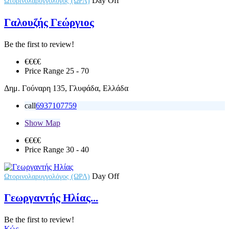
Day Off
Ωτορινολαρυγγολόγος (ΩΡΛ)
Γαλουζής Γεώργιος
Be the first to review!
€€
€€
Price Range
25 - 70
Δημ. Γούναρη 135, Γλυφάδα, Ελλάδα
call
6937107759
Show Map
€€
€€
Price Range
30 - 40
Day Off
Ωτορινολαρυγγολόγος (ΩΡΛ)
Γεωργαντής Ηλίας...
Be the first to review!
Κώς