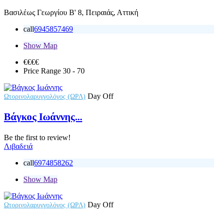
Βασιλέως Γεωργίου Β' 8, Πειραιάς, Αττική
call
6945857469
Show Map
€€
€€
Price Range
30 - 70
Day Off
Ωτορινολαρυγγολόγος (ΩΡΛ)
Βάγκος Ιωάννης...
Be the first to review!
Λιβαδειά
call
6974858262
Show Map
Day Off
Ωτορινολαρυγγολόγος (ΩΡΛ)