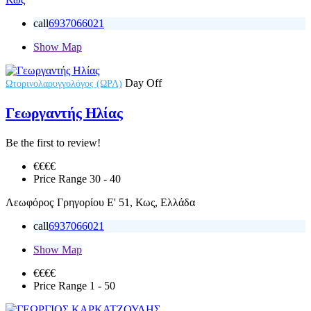
call
6937066021
Show Map
Day Off
Ωτορινολαρυγγολόγος (ΩΡΛ)
Γεωργαντής Ηλίας
Be the first to review!
€€
€€
Price Range
30 - 40
Λεωφόρoç Γρηγορίου Ε' 51, Κως, Ελλάδα
call
6937066021
Show Map
€€
€€
Price Range
1 - 50