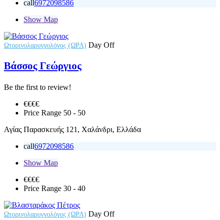
call
6972098586
Show Map
Day Off
Ωτορινολαρυγγολόγος (ΩΡΛ)
Βάσσος Γεώργιος
Be the first to review!
€€€
€
Price Range
50 - 50
Αγίας Παρασκευής 121, Χαλάνδρι, Ελλάδα
call
6972098586
Show Map
€€
€€
Price Range
30 - 40
Day Off
Ωτορινολαρυγγολόγος (ΩΡΛ)