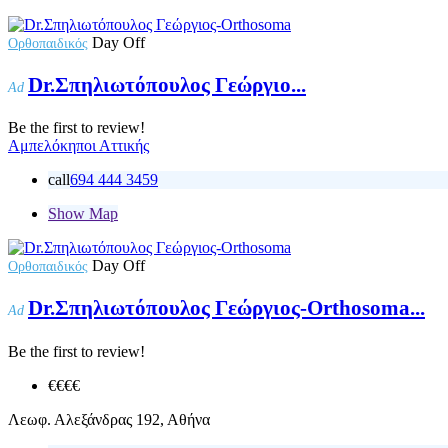
Day Off
Ορθοπαιδικός
Dr.Σπηλιωτόπουλος Γεώργιο...
Ad
Be the first to review!
Αμπελόκηποι Αττικής
call
694 444 3459
Show Map
Day Off
Ορθοπαιδικός
Dr.Σπηλιωτόπουλος Γεώργιος-Orthosoma...
Ad
Be the first to review!
€€€
€
Λεωφ. Αλεξάνδρας 192, Αθήνα