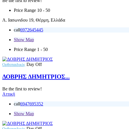
Be the first to review!
Price Range
10 - 50
Λ. Ιασωνιδου 19, Θέρμη, Ελλάδα
call
6972645445
Show Map
Price Range
1 - 50
Day Off
Ορθοπαιδικός
ΔΟΒΡΗΣ ΔΗΜΗΤΡΙΟΣ...
Be the first to review!
Αττική
call
6947695352
Show Map
Day Off
Ορθοπαιδικός