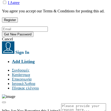
I Agree
You agree you accept our Terms & Conditions for posting this ad.
Cancel
Sign In
Add Listing
Συνδρομές
Κατάστημα
Επικοινωνία
Ιατρικά Άρθρα
Πίνακας ελέγχου
Why Are You Reporting this
Listing?