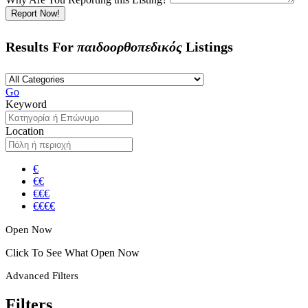
Report Now!
Results For
παιδοορθοπεδικός
Listings
Go
Keyword
Location
€
€€
€€€
€€€€
Open Now
Click To See What Open Now
Advanced Filters
Filters