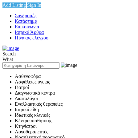
Add Listing
Sign In
Συνδρομές
Κατάστημα
Επικοινωνία
Ιατρικά Άρθρα
Πίνακας ελέγχου
Search
What
Ασθενοφόρα
Ασφάλειες υγείας
Γιατροί
Διαγνωστικά κέντρα
Διαιτολόγοι
Εναλλακτικές θεραπείες
Ιατρικά είδη
Ιδιωτικές κλινικές
Κέντρα αισθητικής
Κτηνίατροι
Λογοθεραπευτές
Νοσηλευτικό προσωπικό