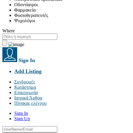
Οδοντίατροι
Φαρμακεία
Φυσιοθεραπευτές
Ψυχολόγοι
Where
Sign In
Add Listing
Συνδρομές
Κατάστημα
Επικοινωνία
Ιατρικά Άρθρα
Πίνακας ελέγχου
Sign In
Sign Up