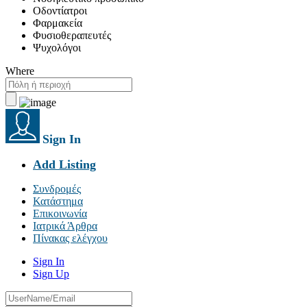
Οδοντίατροι
Φαρμακεία
Φυσιοθεραπευτές
Ψυχολόγοι
Where
Sign In
Add Listing
Συνδρομές
Κατάστημα
Επικοινωνία
Ιατρικά Άρθρα
Πίνακας ελέγχου
Sign In
Sign Up