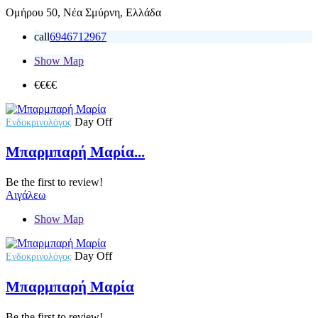
Ομήρου 50, Νέα Σμύρνη, Ελλάδα
call
6946712967
Show Map
€€
€€
Day Off
Ενδοκρινολόγος
Μπαρμπαρή Μαρία...
Be the first to review!
Αιγάλεω
Show Map
Day Off
Ενδοκρινολόγος
Μπαρμπαρή Μαρία
Be the first to review!