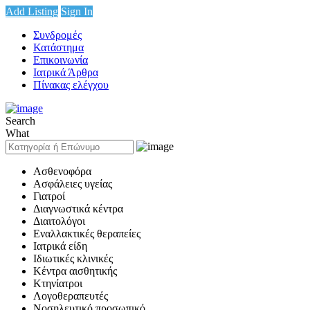
Add Listing
Sign In
Συνδρομές
Κατάστημα
Επικοινωνία
Ιατρικά Άρθρα
Πίνακας ελέγχου
Search
What
Ασθενοφόρα
Ασφάλειες υγείας
Γιατροί
Διαγνωστικά κέντρα
Διαιτολόγοι
Εναλλακτικές θεραπείες
Ιατρικά είδη
Ιδιωτικές κλινικές
Κέντρα αισθητικής
Κτηνίατροι
Λογοθεραπευτές
Νοσηλευτικό προσωπικό