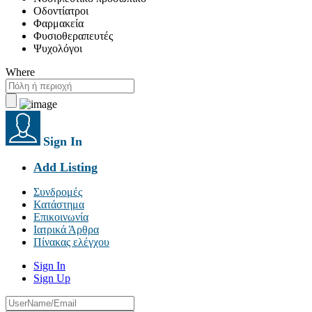
Οδοντίατροι
Φαρμακεία
Φυσιοθεραπευτές
Ψυχολόγοι
Where
Sign In
Add Listing
Συνδρομές
Κατάστημα
Επικοινωνία
Ιατρικά Άρθρα
Πίνακας ελέγχου
Sign In
Sign Up