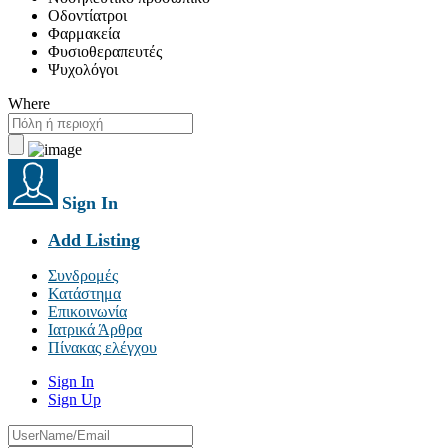
Οδοντίατροι
Φαρμακεία
Φυσιοθεραπευτές
Ψυχολόγοι
Where
Sign In
Add Listing
Συνδρομές
Κατάστημα
Επικοινωνία
Ιατρικά Άρθρα
Πίνακας ελέγχου
Sign In
Sign Up