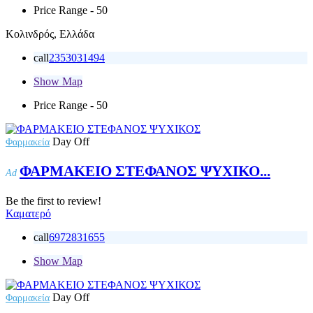
Price Range
- 50
Κολινδρός, Ελλάδα
call
2353031494
Show Map
Price Range
- 50
Day Off
Φαρμακεία
ΦΑΡΜΑΚΕΙΟ ΣΤΕΦΑΝΟΣ ΨΥΧΙΚΟ...
Ad
Be the first to review!
Καματερό
call
6972831655
Show Map
Day Off
Φαρμακεία