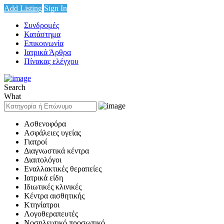
Add Listing
Sign In
Συνδρομές
Κατάστημα
Επικοινωνία
Ιατρικά Άρθρα
Πίνακας ελέγχου
Search
What
Ασθενοφόρα
Ασφάλειες υγείας
Γιατροί
Διαγνωστικά κέντρα
Διαιτολόγοι
Εναλλακτικές θεραπείες
Ιατρικά είδη
Ιδιωτικές κλινικές
Κέντρα αισθητικής
Κτηνίατροι
Λογοθεραπευτές
Νοσηλευτικό προσωπικό