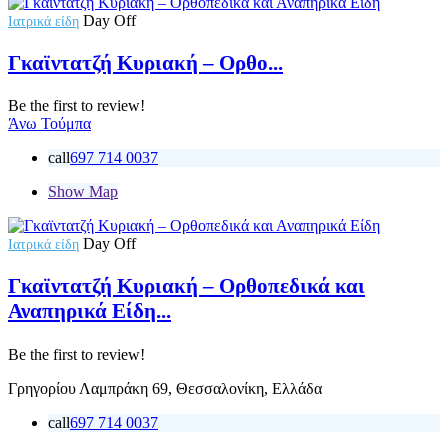
Day Off
Ιατρικά είδη
Γκαϊντατζή Κυριακή – Ορθο...
Be the first to review!
Άνω Τούμπα
call
697 714 0037
Show Map
Day Off
Ιατρικά είδη
Γκαϊντατζή Κυριακή – Ορθοπεδικά και
Αναπηρικά Είδη...
Be the first to review!
Γρηγορίου Λαμπράκη 69, Θεσσαλονίκη, Ελλάδα
call
697 714 0037