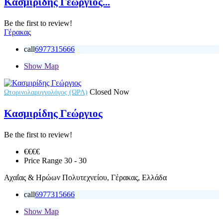
Κασμιρίδης Γεώργιος...
Be the first to review!
Γέρακας
call
6977315666
Show Map
Closed Now
Ωτορινολαρυγγολόγος (ΩΡΛ)
Κασμιρίδης Γεώργιος
Be the first to review!
€€
€€
Price Range
30 - 30
Αχαΐας & Ηρώων Πολυτεχνείου, Γέρακας, Ελλάδα
call
6977315666
Show Map