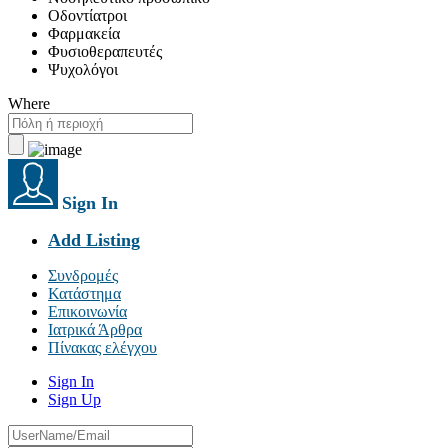
Οδοντίατροι
Φαρμακεία
Φυσιοθεραπευτές
Ψυχολόγοι
Where
Sign In
Add Listing
Συνδρομές
Κατάστημα
Επικοινωνία
Ιατρικά Άρθρα
Πίνακας ελέγχου
Sign In
Sign Up