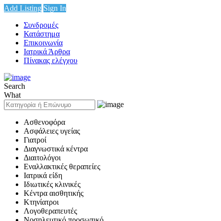
Add Listing
Sign In
Συνδρομές
Κατάστημα
Επικοινωνία
Ιατρικά Άρθρα
Πίνακας ελέγχου
Search
What
Ασθενοφόρα
Ασφάλειες υγείας
Γιατροί
Διαγνωστικά κέντρα
Διαιτολόγοι
Εναλλακτικές θεραπείες
Ιατρικά είδη
Ιδιωτικές κλινικές
Κέντρα αισθητικής
Κτηνίατροι
Λογοθεραπευτές
Νοσηλευτικό προσωπικό