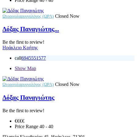
Price Range
40 - 40
Closed Now
Ωτορινολαρυγγολόγος (ΩΡΛ)
Δόξας Παναγιώτης...
Be the first to review!
Ηράκλειο Κρήτης
call
6945551577
Show Map
Closed Now
Ωτορινολαρυγγολόγος (ΩΡΛ)
Δόξας Παναγιώτης
Be the first to review!
€€
€€
Price Range
40 - 40
Πλατεία Ελευθερίας 45, Ηράκλειο, 71201