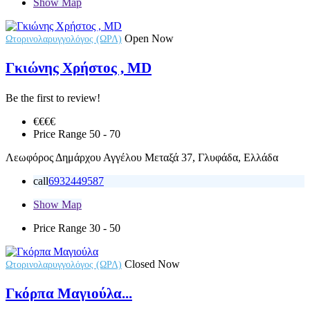
Show Map
Open Now
Ωτορινολαρυγγολόγος (ΩΡΛ)
Γκιώνης Χρήστος , MD
Be the first to review!
€€€
€
Price Range
50 - 70
Λεωφόρος Δημάρχου Αγγέλου Μεταξά 37, Γλυφάδα, Ελλάδα
call
6932449587
Show Map
Price Range
30 - 50
Closed Now
Ωτορινολαρυγγολόγος (ΩΡΛ)
Γκόρπα Μαγιούλα...