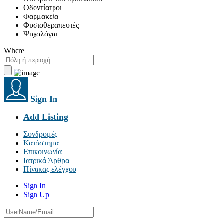
Οδοντίατροι
Φαρμακεία
Φυσιοθεραπευτές
Ψυχολόγοι
Where
Sign In
Add Listing
Συνδρομές
Κατάστημα
Επικοινωνία
Ιατρικά Άρθρα
Πίνακας ελέγχου
Sign In
Sign Up