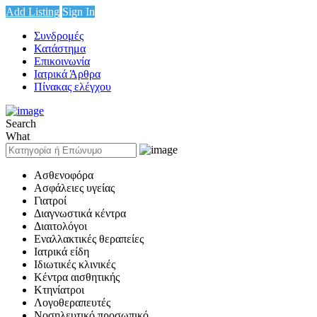
Add Listing
Sign In
Συνδρομές
Κατάστημα
Επικοινωνία
Ιατρικά Άρθρα
Πίνακας ελέγχου
Search
What
Ασθενοφόρα
Ασφάλειες υγείας
Γιατροί
Διαγνωστικά κέντρα
Διαιτολόγοι
Εναλλακτικές θεραπείες
Ιατρικά είδη
Ιδιωτικές κλινικές
Κέντρα αισθητικής
Κτηνίατροι
Λογοθεραπευτές
Νοσηλευτικό προσωπικό