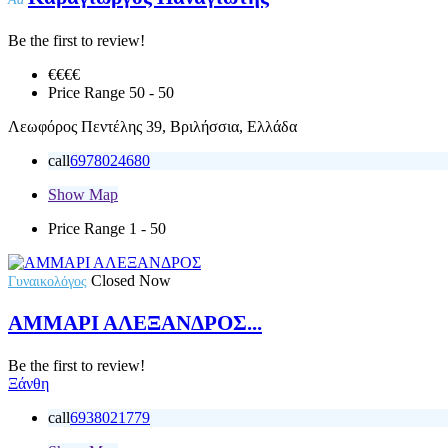
Be the first to review!
€€€
€
Price Range
50 - 50
Λεωφόρος Πεντέλης 39, Βριλήσσια, Ελλάδα
call
6978024680
Show Map
Price Range
1 - 50
Closed Now
Γυναικολόγος
ΑΜΜΑΡΙ ΑΛΕΞΑΝΔΡΟΣ...
Be the first to review!
Ξάνθη
call
6938021779