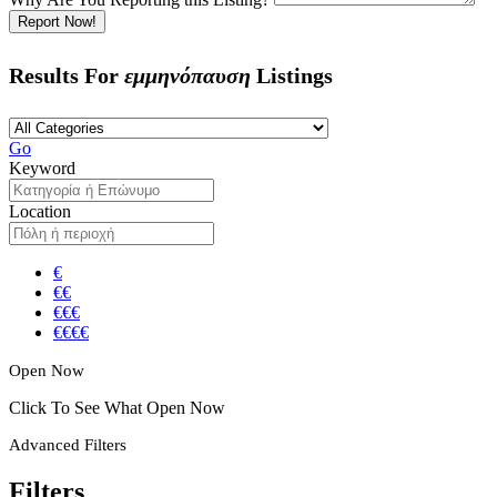
Report Now!
Results For
εμμηνόπαυση
Listings
Go
Keyword
Location
€
€€
€€€
€€€€
Open Now
Click To See What Open Now
Advanced Filters
Filters