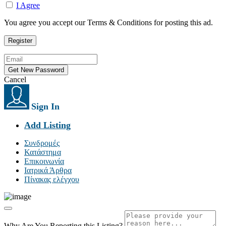
I Agree
You agree you accept our Terms & Conditions for posting this ad.
Cancel
Sign In
Add Listing
Συνδρομές
Κατάστημα
Επικοινωνία
Ιατρικά Άρθρα
Πίνακας ελέγχου
Why Are You Reporting this
Listing?