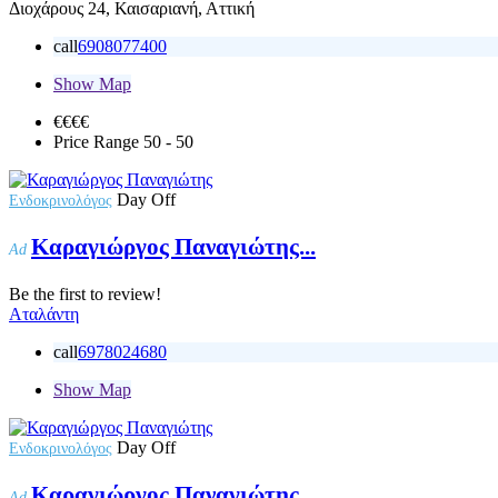
Διοχάρους 24, Καισαριανή, Αττική
call
6908077400
Show Map
€€€
€
Price Range
50 - 50
Day Off
Ενδοκρινολόγος
Καραγιώργος Παναγιώτης...
Ad
Be the first to review!
Αταλάντη
call
6978024680
Show Map
Day Off
Ενδοκρινολόγος
Καραγιώργος Παναγιώτης
Ad