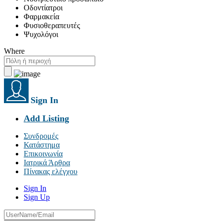
Οδοντίατροι
Φαρμακεία
Φυσιοθεραπευτές
Ψυχολόγοι
Where
Sign In
Add Listing
Συνδρομές
Κατάστημα
Επικοινωνία
Ιατρικά Άρθρα
Πίνακας ελέγχου
Sign In
Sign Up