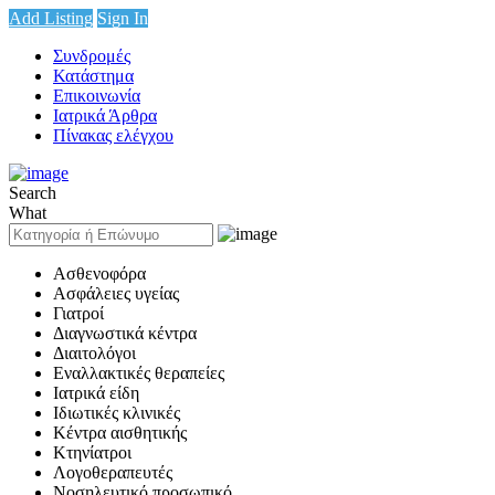
Add Listing
Sign In
Συνδρομές
Κατάστημα
Επικοινωνία
Ιατρικά Άρθρα
Πίνακας ελέγχου
Search
What
Ασθενοφόρα
Ασφάλειες υγείας
Γιατροί
Διαγνωστικά κέντρα
Διαιτολόγοι
Εναλλακτικές θεραπείες
Ιατρικά είδη
Ιδιωτικές κλινικές
Κέντρα αισθητικής
Κτηνίατροι
Λογοθεραπευτές
Νοσηλευτικό προσωπικό