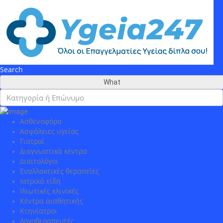
Add Listing
Sign In
Συνδρομές
Κατάστημα
Επικοινωνία
Ιατρικά Άρθρα
Πίνακας ελέγχου
Search
What
Ασθενοφόρα
Ασφάλειες υγείας
Γιατροί
Διαγνωστικά κέντρα
Διαιτολόγοι
Εναλλακτικές θεραπείες
Ιατρικά είδη
Ιδιωτικές κλινικές
Κέντρα αισθητικής
Κτηνίατροι
Λογοθεραπευτές