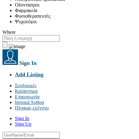
Οδοντίατροι
Φαρμακεία
Φυσιοθεραπευτές
Ψυχολόγοι
Where
Sign In
Add Listing
Συνδρομές
Κατάστημα
Επικοινωνία
Ιατρικά Άρθρα
Πίνακας ελέγχου
Sign In
Sign Up