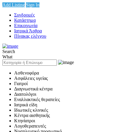
Add Listing
Sign In
Συνδρομές
Κατάστημα
Επικοινωνία
Ιατρικά Άρθρα
Πίνακας ελέγχου
Search
What
Ασθενοφόρα
Ασφάλειες υγείας
Γιατροί
Διαγνωστικά κέντρα
Διαιτολόγοι
Εναλλακτικές θεραπείες
Ιατρικά είδη
Ιδιωτικές κλινικές
Κέντρα αισθητικής
Κτηνίατροι
Λογοθεραπευτές
Νοσηλευτικό προσωπικό