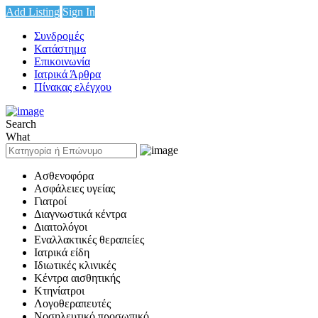
Add Listing
Sign In
Συνδρομές
Κατάστημα
Επικοινωνία
Ιατρικά Άρθρα
Πίνακας ελέγχου
Search
What
Ασθενοφόρα
Ασφάλειες υγείας
Γιατροί
Διαγνωστικά κέντρα
Διαιτολόγοι
Εναλλακτικές θεραπείες
Ιατρικά είδη
Ιδιωτικές κλινικές
Κέντρα αισθητικής
Κτηνίατροι
Λογοθεραπευτές
Νοσηλευτικό προσωπικό