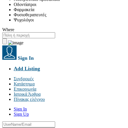
Οδοντίατροι
Φαρμακεία
Φυσιοθεραπευτές
Ψυχολόγοι
Where
Sign In
Add Listing
Συνδρομές
Κατάστημα
Επικοινωνία
Ιατρικά Άρθρα
Πίνακας ελέγχου
Sign In
Sign Up