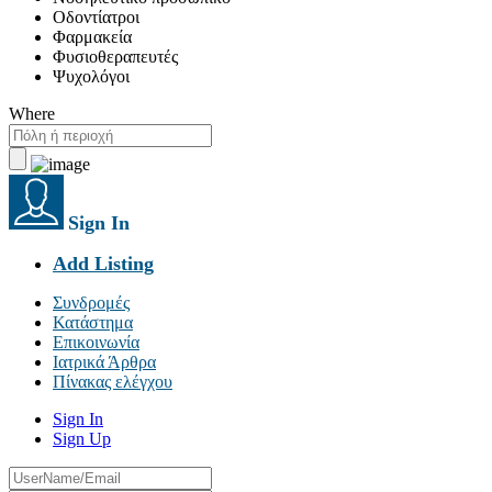
Οδοντίατροι
Φαρμακεία
Φυσιοθεραπευτές
Ψυχολόγοι
Where
Sign In
Add Listing
Συνδρομές
Κατάστημα
Επικοινωνία
Ιατρικά Άρθρα
Πίνακας ελέγχου
Sign In
Sign Up