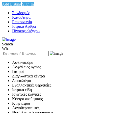
Add Listing
Sign In
Συνδρομές
Κατάστημα
Επικοινωνία
Ιατρικά Άρθρα
Πίνακας ελέγχου
Search
What
Ασθενοφόρα
Ασφάλειες υγείας
Γιατροί
Διαγνωστικά κέντρα
Διαιτολόγοι
Εναλλακτικές θεραπείες
Ιατρικά είδη
Ιδιωτικές κλινικές
Κέντρα αισθητικής
Κτηνίατροι
Λογοθεραπευτές
Νοσηλευτικό προσωπικό