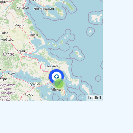
2
Leaflet