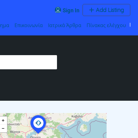
Add Listing
Sign In
τημα
Επικοινωνία
Ιατρικά Άρθρα
Πίνακας ελέγχου