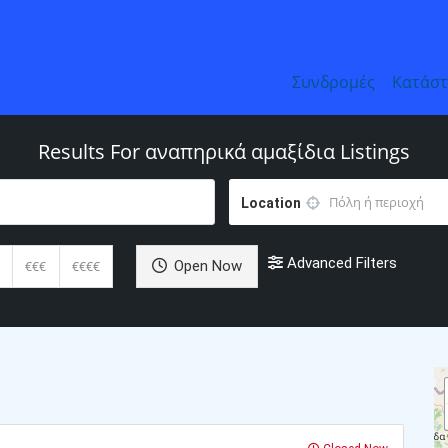
Συνδρομές
Κατάσ
Results For
αναπηρικά αμαξίδια
Listings
Location
Advanced Filters
Open Now
€€€
€€€€