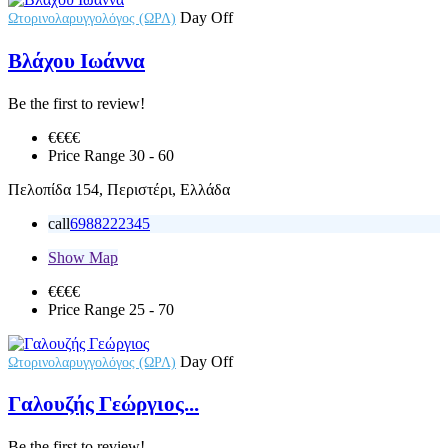
Day Off
Ωτορινολαρυγγολόγος (ΩΡΛ)
Βλάχου Ιωάννα
Be the first to review!
€€€
€
Price Range
30 - 60
Πελοπίδα 154, Περιστέρι, Ελλάδα
call
6988222345
Show Map
€€
€€
Price Range
25 - 70
Day Off
Ωτορινολαρυγγολόγος (ΩΡΛ)
Γαλουζής Γεώργιος...
Be the first to review!