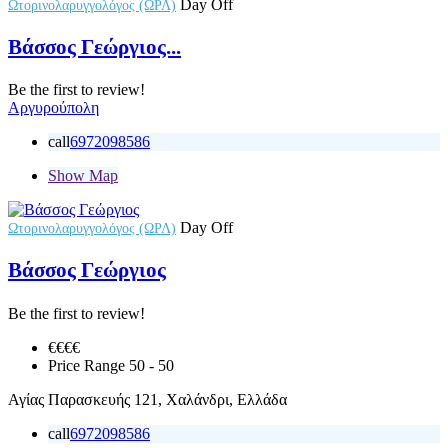
Day Off
Ωτορινολαρυγγολόγος (ΩΡΛ)
Βάσσος Γεώργιος...
Be the first to review!
Αργυρούπολη
call
6972098586
Show Map
Day Off
Ωτορινολαρυγγολόγος (ΩΡΛ)
Βάσσος Γεώργιος
Be the first to review!
€€€
€
Price Range
50 - 50
Αγίας Παρασκευής 121, Χαλάνδρι, Ελλάδα
call
6972098586