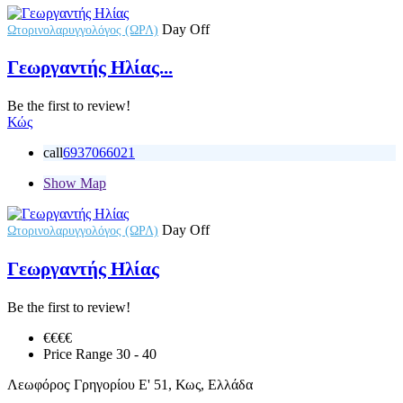
Day Off
Ωτορινολαρυγγολόγος (ΩΡΛ)
Γεωργαντής Ηλίας...
Be the first to review!
Κώς
call
6937066021
Show Map
Day Off
Ωτορινολαρυγγολόγος (ΩΡΛ)
Γεωργαντής Ηλίας
Be the first to review!
€€
€€
Price Range
30 - 40
Λεωφόρoç Γρηγορίου Ε' 51, Κως, Ελλάδα