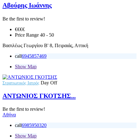
Αβούρης Ιωάννης
Be the first to review!
€€€
€
Price Range
40 - 50
Βασιλέως Γεωργίου Β' 8, Πειραιάς, Αττική
call
6945857469
Show Map
Day Off
Στρατιωτικός Ιατρός
ΑΝΤΩΝΙΟΣ ΓΚΟΤΣΗΣ...
Be the first to review!
Αθήνα
call
6985950320
Show Map