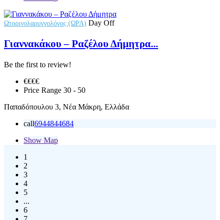
Day Off
Ωτορινολαρυγγολόγος (ΩΡΛ)
Γιαννακάκου – Ραζέλου Δήμητρα...
Be the first to review!
€€€
€
Price Range
30 - 50
Παπαδόπουλου 3, Νέα Μάκρη, Ελλάδα
call
6944844684
Show Map
1
2
3
4
5
...
6
7