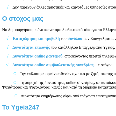
√
Δεν παρέχουν άλλες χρηστικές και καινοτόμες υπηρεσίες στου
Ο στόχος μας
Να δημιουργήσουμε ένα καινοτόμο διαδικτυακό τόπο για το Ελληνικ
√
Καταχώρηση και προβολή
του
συνόλου
των Επαγγελματιών 
√
Δυνατότητα επιλογής
του κατάλληλου Επαγγελματία Υγείας, 
√
Δυνατότητα
online
ραντεβού,
αποφεύγοντας περιττά τηλεφων
√
Δ
υνατότητα
online
συμβουλευτικής συνεδρίας,
με στόχο:
Ο
Την επίλυση αποριών ασθενών σχετικά με ζητήματα της υγ
Ο
Τη παροχή της δυνατότητας online συνεδρίας, σε κατοίκο
Ψυχιάτρους και Ψυχολόγους, καθώς και κατά τη διάρκεια καταστάσε
Ο
Δυνατότητα ενημέρωσης γύρω από τρέχοντα επιστημονικ
Το
Ygeia
247