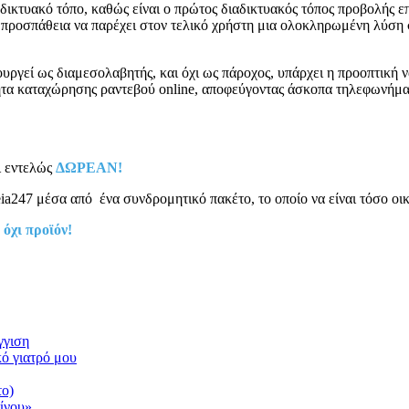
δικτυακό τόπο, καθώς είναι ο πρώτος διαδικτυακός τόπος προβολής ε
ια προσπάθεια να παρέχει στον τελικό χρήστη μια ολοκληρωμένη λύση
υργεί ως διαμεσολαβητής, και όχι ως πάροχος, υπάρχει η προοπτική ν
ητα καταχώρησης ραντεβού online, αποφεύγοντας άσκοπα τηλεφωνήμα
ι εντελώς
ΔΩΡΕΑΝ!
ia247 μέσα από ένα συνδρομητικό πακέτο, το οποίο να είναι τόσο οι
 όχι προϊόν!
γγιση
κό γιατρό μου
το)
ίνου»