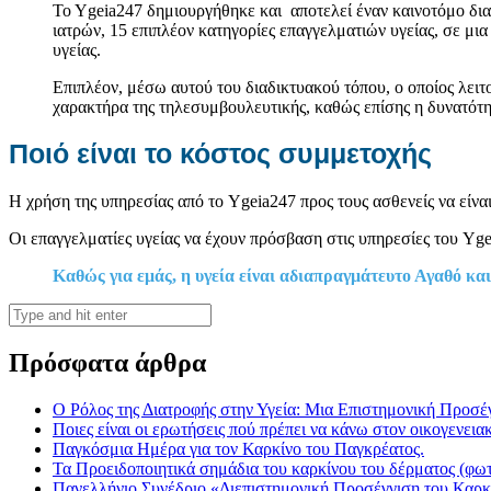
Το Υgeia247 δημιουργήθηκε και αποτελεί έναν καινοτόμο δια
ιατρών, 15 επιπλέον κατηγορίες επαγγελματιών υγείας, σε μ
υγείας.
Επιπλέον, μέσω αυτού του διαδικτυακού τόπου, ο οποίος λειτο
χαρακτήρα της τηλεσυμβουλευτικής, καθώς επίσης η δυνατότ
Ποιό είναι το κόστος συμμετοχής
Η χρήση της υπηρεσίας από το Ygeia247 προς τους ασθενείς να είνα
Οι επαγγελματίες υγείας να έχουν πρόσβαση στις υπηρεσίες του Yge
Καθώς για εμάς, η υγεία είναι αδιαπραγμάτευτο Αγαθό και
Πρόσφατα άρθρα
Ο Ρόλος της Διατροφής στην Υγεία: Μια Επιστημονική Προσέ
Ποιες είναι οι ερωτήσεις πού πρέπει να κάνω στον οικογενεια
Παγκόσμια Ημέρα για τον Καρκίνο του Παγκρέατος.
Τα Προειδοποιητικά σημάδια του καρκίνου του δέρματος (φω
Πανελλήνιο Συνέδριο «Διεπιστημονική Προσέγγιση του Καρκ