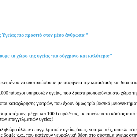
ς Υγείας πιο προσιτό στον μέσο άνθρωπο;”
ουμε το χώρο της υγείας πιο σύγχρονο και καλύτερο;”
οκειμένου να αποτυπώσουμε με σαφήνεια την κατάσταση και διαπιστ
000 πάροχοι υπηρεσιών υγείας, που δραστηριοποιούνται στο χώρο της 
οποι καταχώρησης γιατρών, που έχουν όμως τρία βασικά μειονεκτήμα
μμετέχουν, μέχρι και 1000 ευρώ/έτος, με συνέπεια το κόστος αυτό ν
των επαγγελματιών υγείας!
 πληθώρα άλλων επαγγελματιών υγείας όπως: νοσηλευτές, αποκλειστι
κές δομές κ.α., που κατέχουν νευραλγική θέση στο σύστημα υγείας στ