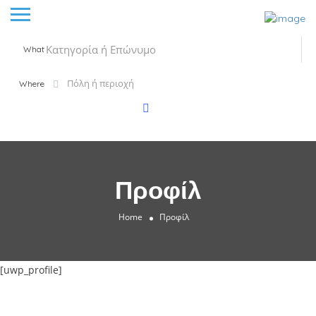
What
Where
Προφίλ
Home
Προφίλ
[uwp_profile]