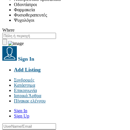
Οδοντίατροι
Φαρμακεία
Φυσιοθεραπευτές
Ψυχολόγοι
Where
Sign In
Add Listing
Συνδρομές
Κατάστημα
Επικοινωνία
Ιατρικά Άρθρα
Πίνακας ελέγχου
Sign In
Sign Up