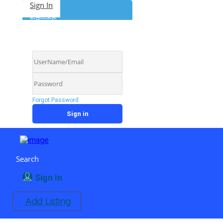
Sign In
Sign Up
Forgot Password
Search
Sign In
Add Listing