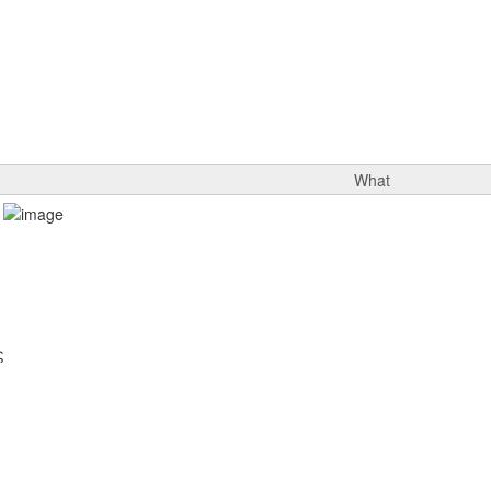
What
ς