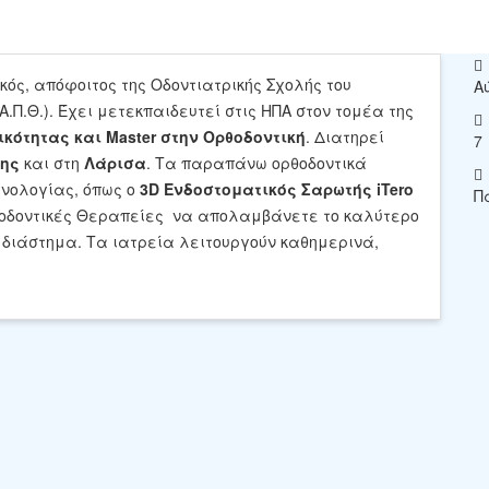
κός, απόφοιτος της Οδοντιατρικής Σχολής του
Α
.Π.Θ.). Έχει μετεκπαιδευτεί στις ΗΠΑ στον τομέα της
ικότητας και Master στην Ορθοδοντική
. Διατηρεί
7
της
και στη
Λάρισα
. Τα παραπάνω ορθοδοντικά
χνολογίας, όπως ο
3D Ενδοστοματικός Σαρωτής iTero
Π
θοδοντικές Θεραπείες να απολαμβάνετε το καλύτερο
 διάστημα. Τα ιατρεία λειτουργούν καθημερινά,