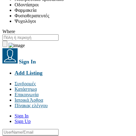
Οδοντίατροι
Φαρμακεία
Φυσιοθεραπευτές
Ψυχολόγοι
Where
Sign In
Add Listing
Συνδρομές
Κατάστημα
Επικοινωνία
Ιατρικά Άρθρα
Πίνακας ελέγχου
Sign In
Sign Up