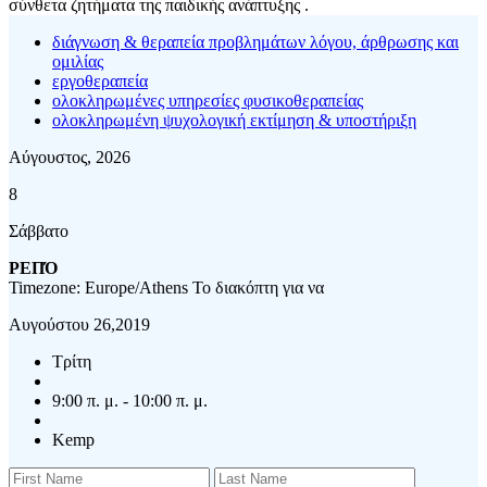
σύνθετα ζητήματα της παιδικής ανάπτυξης .
διάγνωση & θεραπεία προβλημάτων λόγου, άρθρωσης και
ομιλίας
εργοθεραπεία
ολοκληρωμένες υπηρεσίες φυσικοθεραπείας
ολοκληρωμένη ψυχολογική εκτίμηση & υποστήριξη
Αύγουστος, 2026
8
Σάββατο
ΡΕΠΌ
Timezone: Europe/Athens
Το διακόπτη για να
Αυγούστου 26,2019
Τρίτη
9:00 π. μ. - 10:00 π. μ.
Kemp