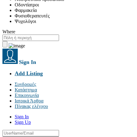
Οδοντίατροι
Φαρμακεία
Φυσιοθεραπευτές
Ψυχολόγοι
Where
Sign In
Add Listing
Συνδρομές
Κατάστημα
Επικοινωνία
Ιατρικά Άρθρα
Πίνακας ελέγχου
Sign In
Sign Up