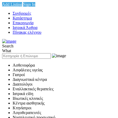
Add Listing
Sign In
Συνδρομές
Κατάστημα
Επικοινωνία
Ιατρικά Άρθρα
Πίνακας ελέγχου
Search
What
Ασθενοφόρα
Ασφάλειες υγείας
Γιατροί
Διαγνωστικά κέντρα
Διαιτολόγοι
Εναλλακτικές θεραπείες
Ιατρικά είδη
Ιδιωτικές κλινικές
Κέντρα αισθητικής
Κτηνίατροι
Λογοθεραπευτές
Νοσηλευτικό προσωπικό