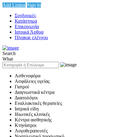
Add Listing
Sign In
Συνδρομές
Κατάστημα
Επικοινωνία
Ιατρικά Άρθρα
Πίνακας ελέγχου
Search
What
Ασθενοφόρα
Ασφάλειες υγείας
Γιατροί
Διαγνωστικά κέντρα
Διαιτολόγοι
Εναλλακτικές θεραπείες
Ιατρικά είδη
Ιδιωτικές κλινικές
Κέντρα αισθητικής
Κτηνίατροι
Λογοθεραπευτές
Νοσηλευτικό προσωπικό