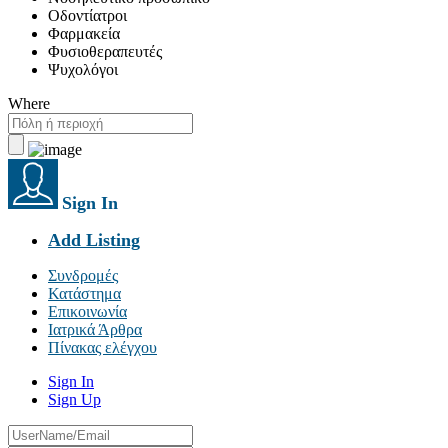
Οδοντίατροι
Φαρμακεία
Φυσιοθεραπευτές
Ψυχολόγοι
Where
Sign In
Add Listing
Συνδρομές
Κατάστημα
Επικοινωνία
Ιατρικά Άρθρα
Πίνακας ελέγχου
Sign In
Sign Up