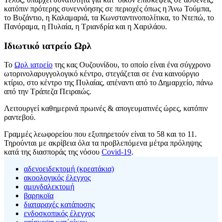
κατόπιν πρότερης συνεννόησης σε περιοχές όπως η Άνω Τούμπα,
το Βυζάντιο, η Καλαμαριά, τα Κωνσταντινοπολίτικα, το Ντεπώ, το
Πανόραμα, η Πυλαία, η Τριανδρία και η Χαριλάου.
Ιδιωτικό ιατρείο Ωρλ
Το
Ωρλ ιατρείο
της κας Ουζουνίδου, το οποίο είναι ένα σύγχρονο
ωτορινολαρυγγολογικό κέντρο, στεγάζεται σε ένα καινούργιο
κτίριο, στο κέντρο της Πυλαίας, απέναντι από το Δημαρχείο, πάνω
από την Τράπεζα Πειραιώς.
Λειτουργεί καθημερινά πρωινές & απογευματινές ώρες, κατόπιν
ραντεβού.
Γραμμές λεωφορείου που εξυπηρετούν είναι το 58 και το 11.
Τηρούνται με ακρίβεια όλα τα προβλεπόμενα μέτρα πρόληψης
κατά της διασποράς της νόσου
Covid-19
.
αδενοειδεκτομή (κρεατάκια)
ακοολογικός έλεγχος
αμυγδαλεκτομή
βαρηκοϊα
διαταραχές κατάποσης
ενδοσκοπικός έλεγχος