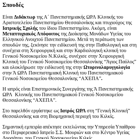
Σπουδές
Είναι
Διδάκτωρ
της Α΄ Πανεπιστημιακής ΩΡΛ Κλινικής του
Αριστοτελείου Πανεπιστημίου Θεσσαλονίκης και πτυχιούχος της
Ιατρικής Σχολής
του ίδιου Πανεπιστημίου. Ακόμη, είναι
Μεταπτυχιακός Απόφοιτος
της Διοίκησης Μονάδων Υγείας του
Ελληνικού Ανοιχτού Πανεπιστημίου. Μετά τη περάτωση των
σπουδών της, ξεκίνησε την ειδίκευσή της στην Παθολογική και στη
συνέχεια στη Χειρουργική και στην Καρδιολογική κλινική του
Γενικού Νοσοκομείου Ν.Κιλκίς, συνέχισε στην Χειρουργική
Κλινική του Γενικού Νοσοκομείου Θεσσαλονίκης “Άγιος Παύλος”
και ολοκλήρωσε την ειδίκευσή της στην
Ωτορινολαρυγγολογία
στην Ά ΩΡΛ Πανεπιστημιακή Κλινική του Πανεπιστημιακού
Γενικού Νοσοκομείου Θεσσαλονίκης “ΑΧΕΠΑ”
.
Η ιατρός είναι Επιστημονικός Συνεργάτης της Ά Πανεπιστημιακής
ΩΡΛ Κλινικής του Πανεπιστημιακού Γενικού Νοσοκομείου
Θεσσαλονίκης “ΑΧΕΠΑ”.
Στο παρελθόν εργάστηκε ως
Ιατρός ΩΡΛ
στη “Γενική Κλινική”
Θεσσαλονίκης και στη Βιομηχανική περιοχή του Κιλκίς.
Σημαντική εμπειρία απέκτησε εκτελώντας την Υπηρεσία Υπαίθρου
στο Περιφερειακό Ιατρείο Σ.Σ. Μουριών και στο Κέντρο Υγείας
Δροσάτου, του Γενικού Νοσοκομείου Κιλκίς.