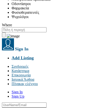
Οδοντίατροι
Φαρμακεία
Φυσιοθεραπευτές
Ψυχολόγοι
Where
Sign In
Add Listing
Συνδρομές
Κατάστημα
Επικοινωνία
Ιατρικά Άρθρα
Πίνακας ελέγχου
Sign In
Sign Up