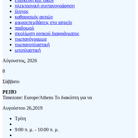
επίσκεψη κατ΄οίκον
ηλεκτρονική συνταγογράφηση
ίλιγγος
καθαρισμός αυτιών
μικροεπεμβάσεις στο ιατρείο
παιδοωρλ
σκολίωση ρινικού διαφράγματος
τυμπανόγραμμα
τυμπανοπλαστική
ωτοπλαστική
Αύγουστος, 2026
8
Σάββατο
ΡΕΠΌ
Timezone: Europe/Athens
Το διακόπτη για να
Αυγούστου 26,2019
Τρίτη
9:00 π. μ. - 10:00 π. μ.