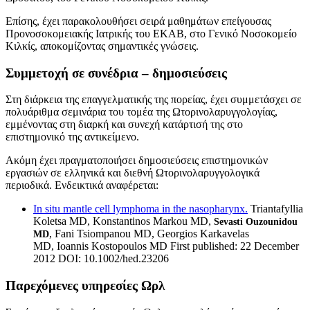
Επίσης, έχει παρακολουθήσει σειρά μαθημάτων επείγουσας
Προνοσοκομειακής Ιατρικής του ΕΚΑΒ, στο Γενικό Νοσοκομείο
Κιλκίς, αποκομίζοντας σημαντικές γνώσεις.
Συμμετοχή σε συνέδρια – δημοσιεύσεις
Στη διάρκεια της επαγγελματικής της πορείας, έχει συμμετάσχει σε
πολυάριθμα σεμινάρια του τομέα της Ωτορινολαρυγγολογίας,
εμμένοντας στη διαρκή και συνεχή κατάρτισή της στο
επιστημονικό της αντικείμενο.
Ακόμη έχει πραγματοποιήσει δημοσιεύσεις επιστημονικών
εργασιών σε ελληνικά και διεθνή Ωτορινολαρυγγολογικά
περιοδικά. Ενδεικτικά αναφέρεται:
In situ mantle cell lymphoma in the nasopharynx.
Triantafyllia
Koletsa MD, Konstantinos Markou MD,
Sevasti Ouzounidou
, Fani Tsiompanou MD, Georgios Karkavelas
MD
MD, Ioannis Kostopoulos MD First published: 22 December
2012 DOI: 10.1002/hed.23206
Παρεχόμενες υπηρεσίες Ωρλ