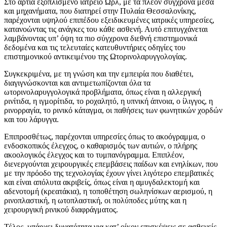
Στο άρτια εξοπλισμένο ιατρείο Ωρλ, με τα πλέον σύγχρονα μέσα
και μηχανήματα, που διατηρεί στην Πυλαία Θεσσαλονίκης,
παρέχονται υψηλού επιπέδου εξειδικευμένες ιατρικές υπηρεσίες,
κατανοώντας τις ανάγκες του κάθε ασθενή. Αυτό επιτυγχάνεται
λαμβάνοντας υπ’ όψη τα πιο σύγχρονα διεθνή επιστημονικά
δεδομένα και τις τελευταίες κατευθυντήριες οδηγίες του
επιστημονικού αντικειμένου της Ωτορινολαρυγγολογίας.
Συγκεκριμένα, με τη γνώση και την εμπειρία που διαθέτει,
διαγιγνώσκονται και αντιμετωπίζονται όλα τα
ωτορινολαρυγγολογικά προβλήματα, όπως είναι η αλλεργική
ρινίτιδα, η ιγμορίτιδα, το ροχαλητό, η υπνική άπνοια, ο ίλιγγος, η
ρινορραγία, το ρινικό κάταγμα, οι παθήσεις των φωνητικών χορδών
και του λάρυγγα.
Επιπροσθέτως, παρέχονται υπηρεσίες όπως το ακοόγραμμα, ο
ενδοσκοπικός έλεγχος, ο καθαρισμός των αυτιών, ο πλήρης
ακοολογικός έλεγχος και το τυμπανόγραμμα. Επιπλέον,
διενεργούνται χειρουργικές επεμβάσεις παίδων και ενηλίκων, που
με την πρόοδο της τεχνολογίας έχουν γίνει λιγότερο επεμβατικές
και είναι απόλυτα ακριβείς, όπως είναι η αμυγδαλεκτομή και
αδενοτομή (κρεατάκια), η τοποθέτηση σωληνίσκων αερισμού, η
ρινοπλαστική, η ωτοπλαστική, οι πολύποδες μύτης και η
χειρουργική ρινικού διαφράγματος.
Τέλος, υπάρχει δυνατότητα για κατ’ οίκον επισκέψεις σε ασθενείς,