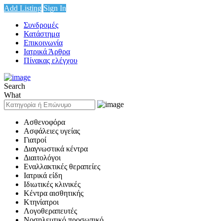
Add Listing
Sign In
Συνδρομές
Κατάστημα
Επικοινωνία
Ιατρικά Άρθρα
Πίνακας ελέγχου
Search
What
Ασθενοφόρα
Ασφάλειες υγείας
Γιατροί
Διαγνωστικά κέντρα
Διαιτολόγοι
Εναλλακτικές θεραπείες
Ιατρικά είδη
Ιδιωτικές κλινικές
Κέντρα αισθητικής
Κτηνίατροι
Λογοθεραπευτές
Νοσηλευτικό προσωπικό