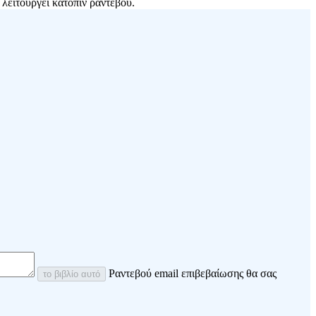
λειτουργεί κατόπιν ραντεβού.
Ραντεβού email επιβεβαίωσης θα σας
το βιβλίο αυτό