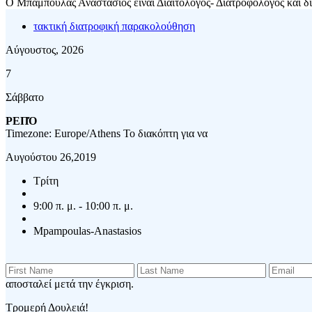
Ο Μπάμπουλας Αναστάσιος είναι Διαιτολόγος- Διατροφολόγος και δια
τακτική διατροφική παρακολούθηση
Αύγουστος, 2026
7
Σάββατο
ΡΕΠΌ
Timezone: Europe/Athens
Το διακόπτη για να
Αυγούστου 26,2019
Τρίτη
9:00 π. μ. - 10:00 π. μ.
Mpampoulas-Anastasios
αποσταλεί μετά την έγκριση.
Τρομερή Δουλειά!