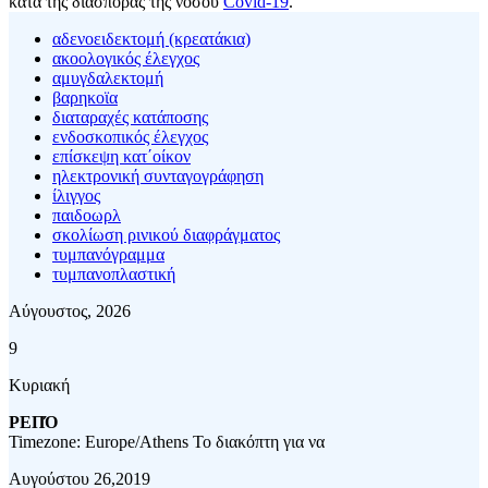
κατά της διασποράς της νόσου
Covid-19
.
αδενοειδεκτομή (κρεατάκια)
ακοολογικός έλεγχος
αμυγδαλεκτομή
βαρηκοϊα
διαταραχές κατάποσης
ενδοσκοπικός έλεγχος
επίσκεψη κατ΄οίκον
ηλεκτρονική συνταγογράφηση
ίλιγγος
παιδοωρλ
σκολίωση ρινικού διαφράγματος
τυμπανόγραμμα
τυμπανοπλαστική
Αύγουστος, 2026
9
Κυριακή
ΡΕΠΌ
Timezone: Europe/Athens
Το διακόπτη για να
Αυγούστου 26,2019