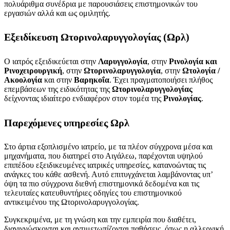
πολυάριθμα συνέδρια με παρουσιάσεις επιστημονικών του
εργασιών αλλά και ως ομιλητής.
Εξειδίκευση Ωτορινολαρυγγολογίας (Ωρλ)
Ο ιατρός εξειδικεύεται στην
Λαρυγγολογία
, στην
Ρινολογία και
Ρινοχειρουργική
, στην
Ωτορινολαρυγγολογία
, στην
Ωτολογία /
Ακοολογία
και στην
Βαρηκοΐα
. Έχει πραγματοποιήσει πλήθος
επεμβάσεων της ειδικότητας της
Ωτορινολαρυγγολογίας
δείχνοντας ιδιαίτερο ενδιαφέρον στον τομέα της
Ρινολογίας
.
Παρεχόμενες υπηρεσίες Ωρλ
Στο άρτια εξοπλισμένο ιατρείο, με τα πλέον σύγχρονα μέσα και
μηχανήματα, που διατηρεί στο Αιγάλεω, παρέχονται υψηλού
επιπέδου εξειδικευμένες ιατρικές υπηρεσίες, κατανοώντας τις
ανάγκες του κάθε ασθενή. Αυτό επιτυγχάνεται λαμβάνοντας υπ’
όψη τα πιο σύγχρονα διεθνή επιστημονικά δεδομένα και τις
τελευταίες κατευθυντήριες οδηγίες του επιστημονικού
αντικειμένου της Ωτορινολαρυγγολογίας.
Συγκεκριμένα, με τη γνώση και την εμπειρία που διαθέτει,
διαγιγνώσκονται και αντιμετωπίζονται παθήσεις, όπως η αλλεργική