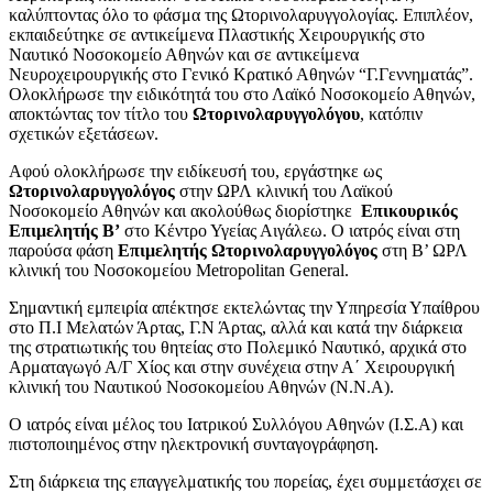
καλύπτοντας όλο το φάσμα της Ωτορινολαρυγγολογίας. Επιπλέον,
εκπαιδεύτηκε σε αντικείμενα Πλαστικής Χειρουργικής στο
Ναυτικό Νοσοκομείο Αθηνών και σε αντικείμενα
Νευροχειρουργικής στο Γενικό Κρατικό Αθηνών “Γ.Γεννηματάς”.
Ολοκλήρωσε την ειδικότητά του στο Λαϊκό Νοσοκομείο Αθηνών,
αποκτώντας τον τίτλο του
Ωτορινολαρυγγολόγου
, κατόπιν
σχετικών εξετάσεων.
Αφού ολοκλήρωσε την ειδίκευσή του, εργάστηκε ως
Ωτορινολαρυγγολόγος
στην ΩΡΛ κλινική του Λαϊκού
Νοσοκομείο Αθηνών και ακολούθως διορίστηκε
Επικουρικός
Επιμελητής Β’
στο Κέντρο Υγείας Αιγάλεω. Ο ιατρός είναι στη
παρούσα φάση
Επιμελητής Ωτορινολαρυγγολόγος
στη Β’ ΩΡΛ
κλινική του Νοσοκομείου Metropolitan General.
Σημαντική εμπειρία απέκτησε εκτελώντας την Υπηρεσία Υπαίθρου
στο Π.Ι Μελατών Άρτας, Γ.Ν Άρτας, αλλά και κατά την διάρκεια
της στρατιωτικής του θητείας στο Πολεμικό Ναυτικό, αρχικά στο
Αρματαγωγό Α/Γ Χίος και στην συνέχεια στην Α΄ Χειρουργική
κλινική του Ναυτικού Νοσοκομείου Αθηνών (Ν.Ν.Α).
Ο ιατρός είναι μέλος του Ιατρικού Συλλόγου Αθηνών (Ι.Σ.Α) και
πιστοποιημένος στην ηλεκτρονική συνταγογράφηση.
Στη διάρκεια της επαγγελματικής του πορείας, έχει συμμετάσχει σε