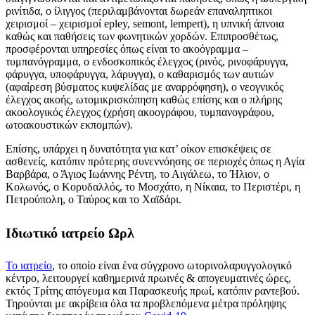
ρινίτιδα, ο ίλιγγος (περιλαμβάνονται δωρεάν επαναληπτικοι
χειρισμοί – χειρισμοί epley, semont, lempert), η υπνική άπνοια
καθώς και παθήσεις των φωνητικών χορδών. Επιπροσθέτως,
προσφέρονται υπηρεσίες όπως είναι το ακοόγραμμα –
τυμπανόγραμμα, ο ενδοσκοπικός έλεγχος (ρινός, ρινοφάρυγγα,
φάρυγγα, υποφάρυγγα, λάρυγγα), ο καθαρισμός των αυτιών
(αφαίρεση βύσματος κυψελίδας με αναρρόφηση), ο νεογνικός
έλεγχος ακοής, ωτομικρισκόπηση καθώς επίσης και ο πλήρης
ακοολογικός έλεγχος (χρήση ακοογράφου, τυμπανογράφου,
ωτοακουστικών εκπομπών).
Επίσης, υπάρχει η δυνατότητα για κατ’ οίκον επισκέψεις σε
ασθενείς, κατόπιν πρότερης συνεννόησης σε περιοχές όπως η Αγία
Βαρβάρα, ο Άγιος Ιωάννης Ρέντη, το Αιγάλεω, το Ήλιον, ο
Κολωνός, ο Κορυδαλλός, το Μοσχάτο, η Νίκαια, το Περιστέρι, η
Πετρούπολη, ο Ταύρος και το Χαϊδάρι.
Ιδιωτικό ιατρείο Ωρλ
Το ιατρείο
, το οποίο είναι ένα σύγχρονο ωτορινολαρυγγολογικό
κέντρο, λειτουργεί καθημερινά πρωινές & απογευματινές ώρες,
εκτός Τρίτης απόγευμα και Παρασκευής πρωί, κατόπιν ραντεβού.
Τηρούνται με ακρίβεια όλα τα προβλεπόμενα μέτρα πρόληψης