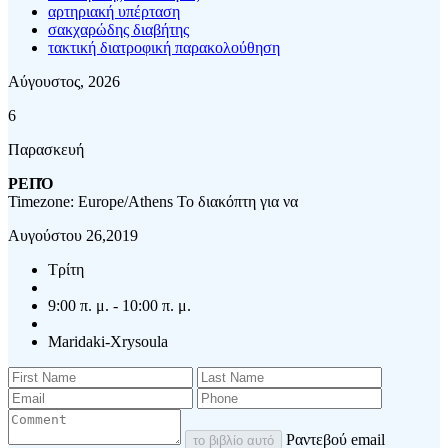
αρτηριακή υπέρταση
σακχαρώδης διαβήτης
τακτική διατροφική παρακολούθηση
Αύγουστος, 2026
6
Παρασκευή
ΡΕΠΌ
Timezone: Europe/Athens
Το διακόπτη για να
Αυγούστου 26,2019
Τρίτη
9:00 π. μ. - 10:00 π. μ.
Maridaki-Xrysoula
Ραντεβού email
το βιβλίο αυτό