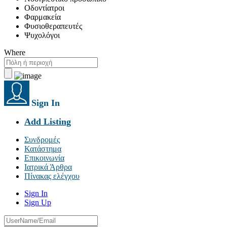
Οδοντίατροι
Φαρμακεία
Φυσιοθεραπευτές
Ψυχολόγοι
Where
Sign In
Add Listing
Συνδρομές
Κατάστημα
Επικοινωνία
Ιατρικά Άρθρα
Πίνακας ελέγχου
Sign In
Sign Up