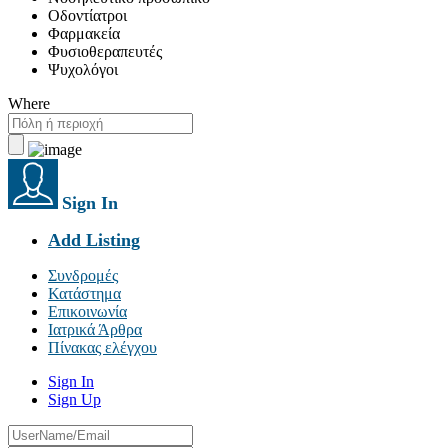
Οδοντίατροι
Φαρμακεία
Φυσιοθεραπευτές
Ψυχολόγοι
Where
Sign In
Add Listing
Συνδρομές
Κατάστημα
Επικοινωνία
Ιατρικά Άρθρα
Πίνακας ελέγχου
Sign In
Sign Up