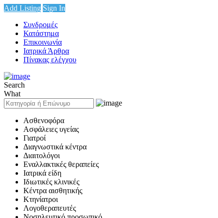
Add Listing
Sign In
Συνδρομές
Κατάστημα
Επικοινωνία
Ιατρικά Άρθρα
Πίνακας ελέγχου
Search
What
Ασθενοφόρα
Ασφάλειες υγείας
Γιατροί
Διαγνωστικά κέντρα
Διαιτολόγοι
Εναλλακτικές θεραπείες
Ιατρικά είδη
Ιδιωτικές κλινικές
Κέντρα αισθητικής
Κτηνίατροι
Λογοθεραπευτές
Νοσηλευτικό προσωπικό