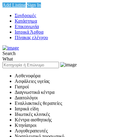
Add Listing
Sign In
Συνδρομές
Κατάστημα
Επικοινωνία
Ιατρικά Άρθρα
Πίνακας ελέγχου
Search
What
Ασθενοφόρα
Ασφάλειες υγείας
Γιατροί
Διαγνωστικά κέντρα
Διαιτολόγοι
Εναλλακτικές θεραπείες
Ιατρικά είδη
Ιδιωτικές κλινικές
Κέντρα αισθητικής
Κτηνίατροι
Λογοθεραπευτές
Νοσηλευτικό προσωπικό