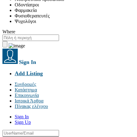
Οδοντίατροι
Φαρμακεία
Φυσιοθεραπευτές
Ψυχολόγοι
Where
Sign In
Add Listing
Συνδρομές
Κατάστημα
Επικοινωνία
Ιατρικά Άρθρα
Πίνακας ελέγχου
Sign In
Sign Up