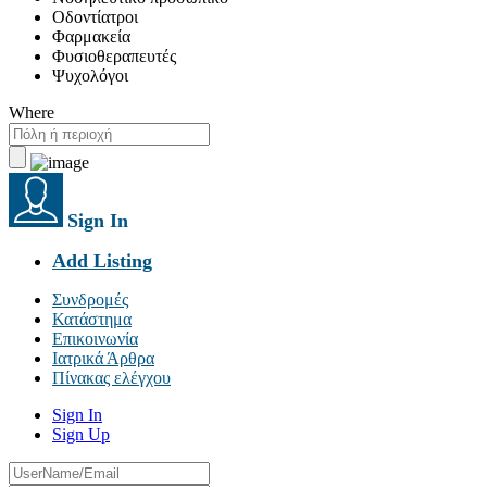
Οδοντίατροι
Φαρμακεία
Φυσιοθεραπευτές
Ψυχολόγοι
Where
Sign In
Add Listing
Συνδρομές
Κατάστημα
Επικοινωνία
Ιατρικά Άρθρα
Πίνακας ελέγχου
Sign In
Sign Up