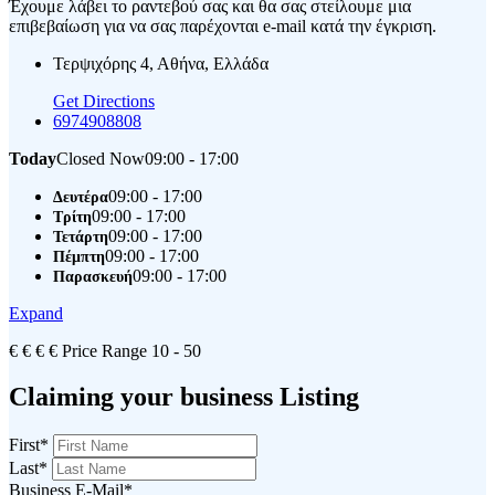
Έχουμε λάβει το ραντεβού σας και θα σας στείλουμε μια
επιβεβαίωση για να σας παρέχονται e-mail κατά την έγκριση.
Τερψιχόρης 4, Αθήνα, Ελλάδα
Get Directions
6974908808
Today
Closed Now
09:00 - 17:00
09:00 - 17:00
Δευτέρα
09:00 - 17:00
Τρίτη
09:00 - 17:00
Τετάρτη
09:00 - 17:00
Πέμπτη
09:00 - 17:00
Παρασκευή
Expand
€
€
€
€
Price Range
10 - 50
Claiming your business Listing
First
*
Last
*
Business E-Mail
*