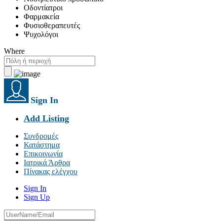
Οδοντίατροι
Φαρμακεία
Φυσιοθεραπευτές
Ψυχολόγοι
Where
Sign In
Add Listing
Συνδρομές
Κατάστημα
Επικοινωνία
Ιατρικά Άρθρα
Πίνακας ελέγχου
Sign In
Sign Up