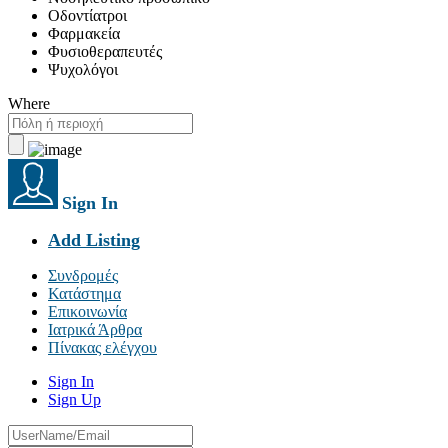
Οδοντίατροι
Φαρμακεία
Φυσιοθεραπευτές
Ψυχολόγοι
Where
Sign In
Add Listing
Συνδρομές
Κατάστημα
Επικοινωνία
Ιατρικά Άρθρα
Πίνακας ελέγχου
Sign In
Sign Up