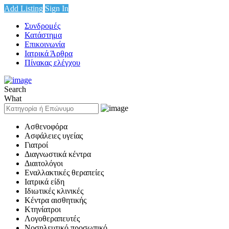
Add Listing
Sign In
Συνδρομές
Κατάστημα
Επικοινωνία
Ιατρικά Άρθρα
Πίνακας ελέγχου
Search
What
Ασθενοφόρα
Ασφάλειες υγείας
Γιατροί
Διαγνωστικά κέντρα
Διαιτολόγοι
Εναλλακτικές θεραπείες
Ιατρικά είδη
Ιδιωτικές κλινικές
Κέντρα αισθητικής
Κτηνίατροι
Λογοθεραπευτές
Νοσηλευτικό προσωπικό