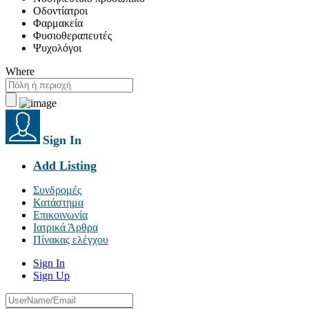
Οδοντίατροι
Φαρμακεία
Φυσιοθεραπευτές
Ψυχολόγοι
Where
Sign In
Add Listing
Συνδρομές
Κατάστημα
Επικοινωνία
Ιατρικά Άρθρα
Πίνακας ελέγχου
Sign In
Sign Up