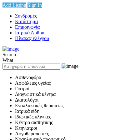
Add Listing
Sign In
Συνδρομές
Κατάστημα
Επικοινωνία
Ιατρικά Άρθρα
Πίνακας ελέγχου
Search
What
Ασθενοφόρα
Ασφάλειες υγείας
Γιατροί
Διαγνωστικά κέντρα
Διαιτολόγοι
Εναλλακτικές θεραπείες
Ιατρικά είδη
Ιδιωτικές κλινικές
Κέντρα αισθητικής
Κτηνίατροι
Λογοθεραπευτές
Νοσηλευτικό προσωπικό