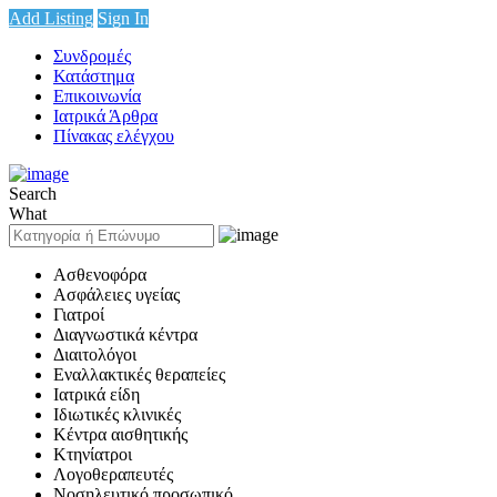
Add Listing
Sign In
Συνδρομές
Κατάστημα
Επικοινωνία
Ιατρικά Άρθρα
Πίνακας ελέγχου
Search
What
Ασθενοφόρα
Ασφάλειες υγείας
Γιατροί
Διαγνωστικά κέντρα
Διαιτολόγοι
Εναλλακτικές θεραπείες
Ιατρικά είδη
Ιδιωτικές κλινικές
Κέντρα αισθητικής
Κτηνίατροι
Λογοθεραπευτές
Νοσηλευτικό προσωπικό