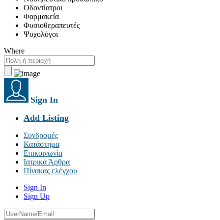
Οδοντίατροι
Φαρμακεία
Φυσιοθεραπευτές
Ψυχολόγοι
Where
Sign In
Add Listing
Συνδρομές
Κατάστημα
Επικοινωνία
Ιατρικά Άρθρα
Πίνακας ελέγχου
Sign In
Sign Up