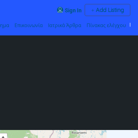
Add Listing
Sign In
τημα
Επικοινωνία
Ιατρικά Άρθρα
Πίνακας ελέγχου