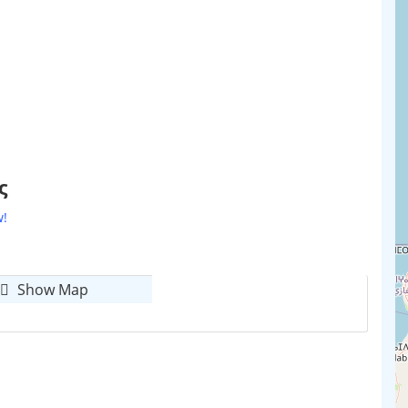
ς
w!
Show Map