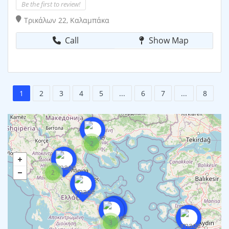
Be the first to review!
Τρικάλων 22, Καλαμπάκα
Call
Show Map
1
2
3
4
5
...
6
7
...
8
2
2
3