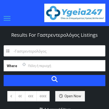
Results For
Γαστρεντερολόγος
Listings
-Γαστρεντερολόγος
Where
Open Now
€
€€
€€€
€€€€