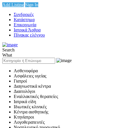
Add Listing
Sign In
Συνδρομές
Κατάστημα
Επικοινωνία
Ιατρικά Άρθρα
Πίνακας ελέγχου
Search
What
Ασθενοφόρα
Ασφάλειες υγείας
Γιατροί
Διαγνωστικά κέντρα
Διαιτολόγοι
Εναλλακτικές θεραπείες
Ιατρικά είδη
Ιδιωτικές κλινικές
Κέντρα αισθητικής
Κτηνίατροι
Λογοθεραπευτές
Νοσηλευτικό προσωπικό