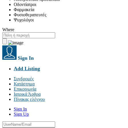
Οδοντίατροι
Φαρμακεία
Φυσιοθεραπευτές
Ψυχολόγοι
Where
Sign In
Add Listing
Συνδρομές
Κατάστημα
Επικοινωνία
Ιατρικά Άρθρα
Πίνακας ελέγχου
Sign In
Sign Up